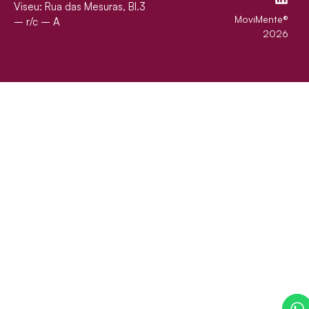
Viseu:
Rua das Mesuras, BI.3
MoviMente®
– r/c – A
2026